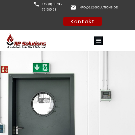
+49 (0) 6073 -
INFO@112-SOLUTIONS.DE
72 585 28
Kontakt